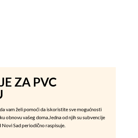
JE ZA PVC
U
ada vam želi pomoći da iskoristite sve mogućnosti
ku obnovu vašeg doma.Jedna od njih su subvencije
 Novi Sad periodično raspisuje.