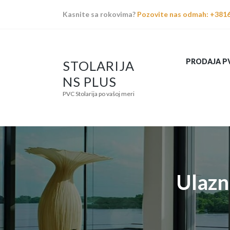
Kasnite sa rokovima?
Pozovite nas odmah: +381
PRODAJA PV
STOLARIJA
NS PLUS
PVC Stolarija po vašoj meri
Ulazn