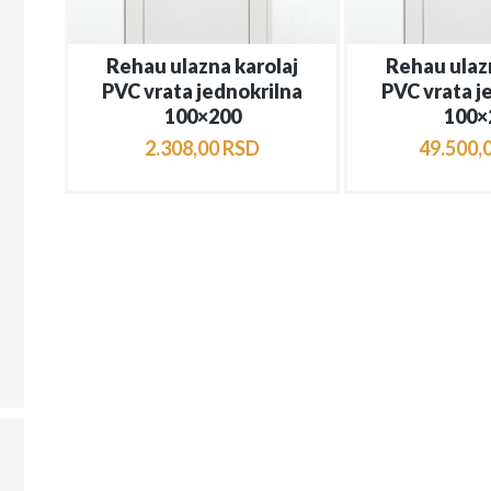
Rehau ulazna karolaj
Rehau ulaz
PVC vrata jednokrilna
PVC vrata j
100×200
100×
2.308
,
00
RSD
49.500
,