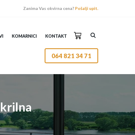
Zanima Vas okvirna cena?
Pošalji upit.
VI
KOMARNICI
KONTAKT
064 821 34 71
krilna