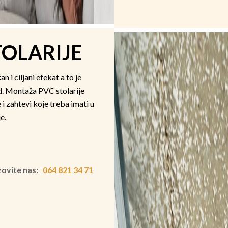
OLARIJE
i ciljani efekat a to je
d. Montaža PVC stolarije
i zahtevi koje treba imati u
e.
zovite nas:
064 821 34 71