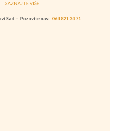
SAZNAJTE VIŠE
Novi Sad – Pozovite nas:
064 821 34 71