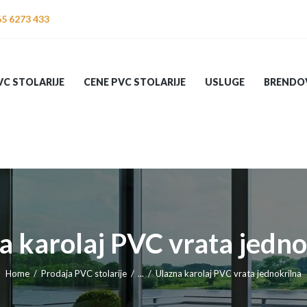
PRODAJA PVC
65 6273 433
STOLARIJE
CENE PVC
C STOLARIJE
CENE PVC STOLARIJE
USLUGE
BRENDO
STOLARIJE
USLUGE
BRENDOVI
KOMARNICI
a karolaj PVC vrata jedno
KONTAKT
Home
Prodaja PVC stolarije
...
Ulazna karolaj PVC vrata jednokrilna