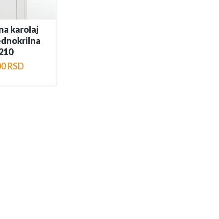
na karolaj
ednokrilna
210
00
RSD