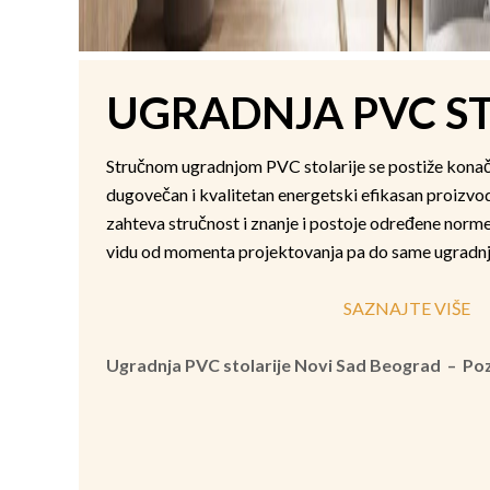
UGRADNJA PVC ST
Stručnom ugradnjom PVC stolarije se postiže konačan 
dugovečan i kvalitetan energetski efikasan proizvo
zahteva stručnost i znanje i postoje određene norme 
vidu od momenta projektovanja pa do same ugradnj
SAZNAJTE VIŠE
Ugradnja PVC stolarije Novi Sad Beograd – Po