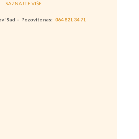
SAZNAJTE VIŠE
Novi Sad – Pozovite nas:
064 821 34 71