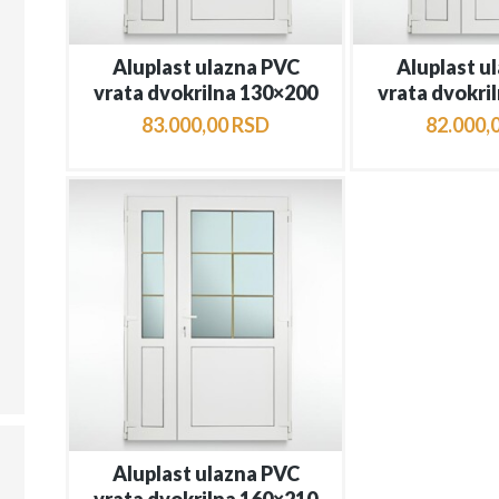
Aluplast ulazna PVC
Aluplast u
vrata dvokrilna 130×200
vrata dvokri
83.000
,
00
RSD
82.000
,
Aluplast ulazna PVC