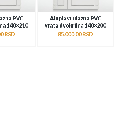
lazna PVC
Aluplast ulazna PVC
lna 140×210
vrata dvokrilna 140×200
00
RSD
85.000
,
00
RSD