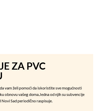
JE ZA PVC
U
ada vam želi pomoći da iskoristite sve mogućnosti
ku obnovu vašeg doma.Jedna od njih su subvencije
 Novi Sad periodično raspisuje.