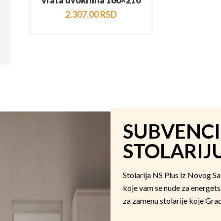
vrata dvokrilna 160×210
2.307
,
00
RSD
SUBVENCI
STOLARIJ
Stolarija NS Plus iz Novog S
koje vam se nude za energets
za zamenu stolarije koje Grad