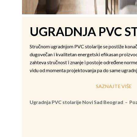
UGRADNJA PVC ST
Stručnom ugradnjom PVC stolarije se postiže konačan 
dugovečan i kvalitetan energetski efikasan proizvo
zahteva stručnost i znanje i postoje određene norme 
vidu od momenta projektovanja pa do same ugradnj
SAZNAJTE VIŠE
Ugradnja PVC stolarije Novi Sad Beograd – Po