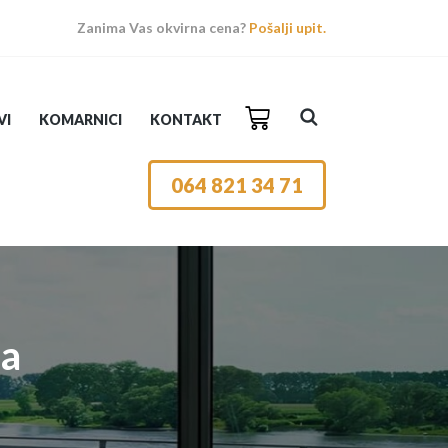
Zanima Vas okvirna cena?
Pošalji upit.
VI
KOMARNICI
KONTAKT
064 821 34 71
na