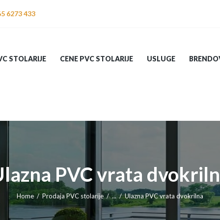
PRODAJA PVC
65 6273 433
STOLARIJE
CENE PVC
C STOLARIJE
CENE PVC STOLARIJE
USLUGE
BRENDO
STOLARIJE
USLUGE
BRENDOVI
KOMARNICI
lazna PVC vrata dvokril
KONTAKT
Home
Prodaja PVC stolarije
...
Ulazna PVC vrata dvokrilna