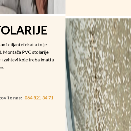
OLARIJE
i ciljani efekat a to je
d. Montaža PVC stolarije
i zahtevi koje treba imati u
e.
zovite nas:
064 821 34 71