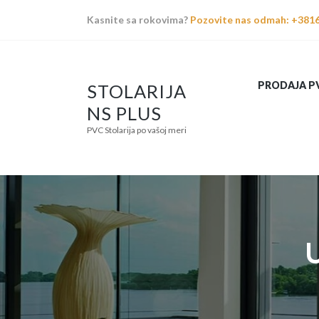
Kasnite sa rokovima?
Pozovite nas odmah: +381
PRODAJA PV
STOLARIJA
NS PLUS
PVC Stolarija po vašoj meri
U