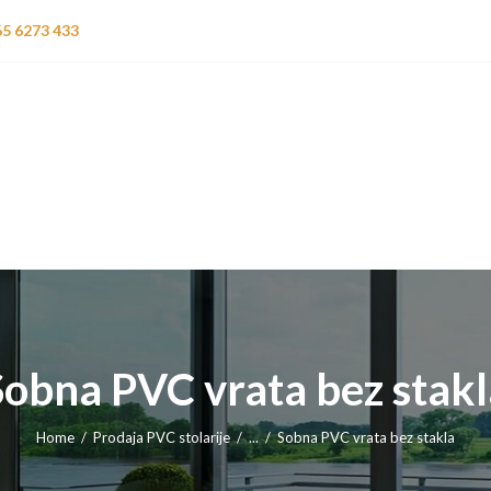
PRODAJA PVC
65 6273 433
STOLARIJE
CENE PVC
STOLARIJE
USLUGE
BRENDOVI
KOMARNICI
Sobna PVC vrata bez stakl
KONTAKT
Home
Prodaja PVC stolarije
...
Sobna PVC vrata bez stakla