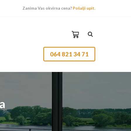
Zanima Vas okvirna cena?
Pošalji upit.
064 821 34 71
a