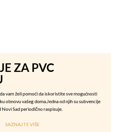
JE ZA PVC
U
ada vam želi pomoći da iskoristite sve mogućnosti
ku obnovu vašeg doma.Jedna od njih su subvencije
 Novi Sad periodično raspisuje.
SAZNAJTE VIŠE