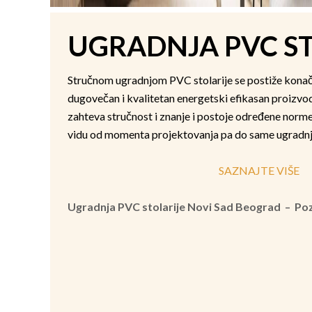
UGRADNJA PVC ST
Stručnom ugradnjom PVC stolarije se postiže konačan 
dugovečan i kvalitetan energetski efikasan proizvo
zahteva stručnost i znanje i postoje određene norme 
vidu od momenta projektovanja pa do same ugradnj
SAZNAJTE VIŠE
Ugradnja PVC stolarije Novi Sad Beograd – Po