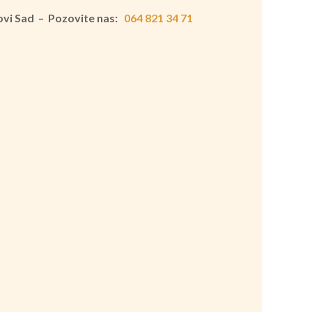
Novi Sad – Pozovite nas:
064 821 34 71