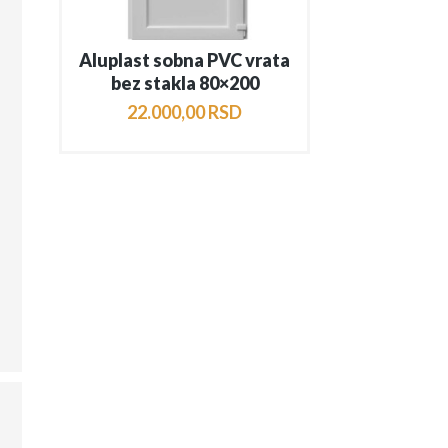
Aluplast sobna PVC vrata
bez stakla 80×200
22.000
,
00
RSD