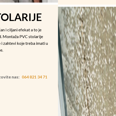
OLARIJE
i ciljani efekat a to je
d. Montaža PVC stolarije
i zahtevi koje treba imati u
e.
zovite nas:
064 821 34 71